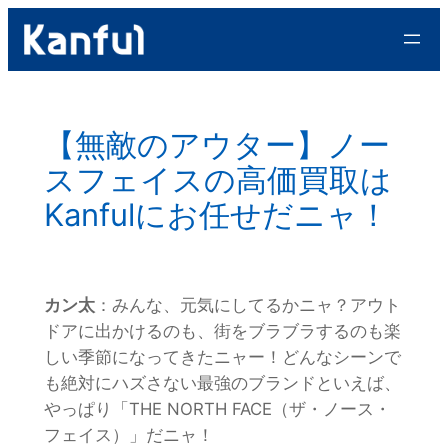
内
容
を
ス
キ
【無敵のアウター】ノー
ッ
スフェイスの高価買取は
プ
Kanfulにお任せだニャ！
カン太
：みんな、元気にしてるかニャ？アウト
ドアに出かけるのも、街をブラブラするのも楽
しい季節になってきたニャー！どんなシーンで
も絶対にハズさない最強のブランドといえば、
やっぱり「THE NORTH FACE（ザ・ノース・
フェイス）」だニャ！