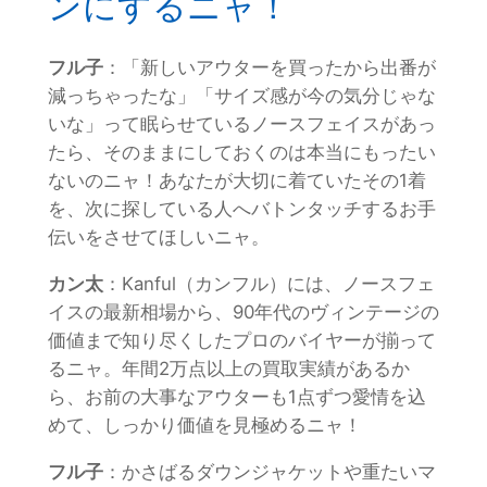
ンにするニャ！
フル子
：「新しいアウターを買ったから出番が
減っちゃったな」「サイズ感が今の気分じゃな
いな」って眠らせているノースフェイスがあっ
たら、そのままにしておくのは本当にもったい
ないのニャ！あなたが大切に着ていたその1着
を、次に探している人へバトンタッチするお手
伝いをさせてほしいニャ。
カン太
：Kanful（カンフル）には、ノースフェ
イスの最新相場から、90年代のヴィンテージの
価値まで知り尽くしたプロのバイヤーが揃って
るニャ。年間2万点以上の買取実績があるか
ら、お前の大事なアウターも1点ずつ愛情を込
めて、しっかり価値を見極めるニャ！
フル子
：かさばるダウンジャケットや重たいマ