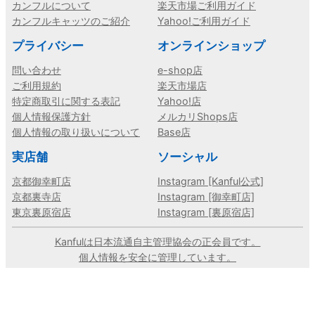
カンフルについて
楽天市場ご利用ガイド
カンフルキャッツのご紹介
Yahoo!ご利用ガイド
プライバシー
オンラインショップ
問い合わせ
e-shop店
ご利用規約
楽天市場店
特定商取引に関する表記
Yahoo!店
個人情報保護方針
メルカリShops店
個人情報の取り扱いについて
Base店
実店舗
ソーシャル
京都御幸町店
Instagram [Kanful公式]
京都裏寺店
Instagram [御幸町店]
東京裏原宿店
Instagram [裏原宿店]
Kanfulは日本流通自主管理協会の正会員です。
個人情報を安全に管理しています。
©ブランド古着の古着買取販売 カンフル, All Rights Reserved.