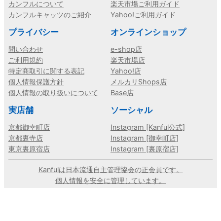
カンフルについて
楽天市場ご利用ガイド
カンフルキャッツのご紹介
Yahoo!ご利用ガイド
プライバシー
オンラインショップ
問い合わせ
e-shop店
ご利用規約
楽天市場店
特定商取引に関する表記
Yahoo!店
個人情報保護方針
メルカリShops店
個人情報の取り扱いについて
Base店
実店舗
ソーシャル
京都御幸町店
Instagram [Kanful公式]
京都裏寺店
Instagram [御幸町店]
東京裏原宿店
Instagram [裏原宿店]
Kanfulは日本流通自主管理協会の正会員です。
個人情報を安全に管理しています。
©ブランド古着の古着買取販売 カンフル, All Rights Reserved.